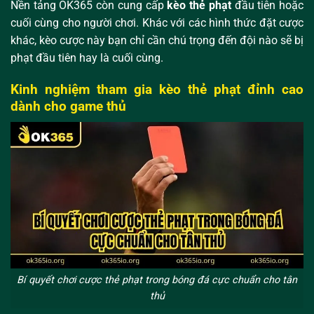
Nền tảng OK365 còn cung cấp
kèo thẻ phạt
đầu tiên hoặc
cuối cùng cho người chơi. Khác với các hình thức đặt cược
khác, kèo cược này bạn chỉ cần chú trọng đến đội nào sẽ bị
phạt đầu tiên hay là cuối cùng.
Kinh nghiệm tham gia kèo thẻ phạt đỉnh cao
dành cho game thủ
Bí quyết chơi cược thẻ phạt trong bóng đá cực chuẩn cho tân
thủ