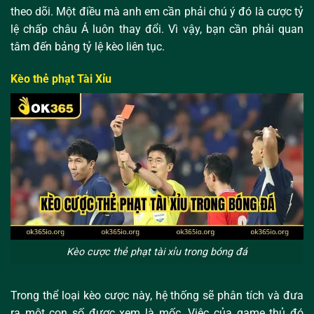
theo dõi. Một điều mà anh em cần phải chú ý đó là cược tỷ
lệ chấp châu Á luôn thay đổi. Vì vậy, bạn cần phải quan
tâm đến bảng tỷ lệ kèo liên tục.
Kèo thẻ phạt Tài Xỉu
Kèo cược thẻ phạt tài xỉu trong bóng đá
Trong thể loại kèo cược này, hệ thống sẽ phân tích và đưa
ra một con số được xem là mốc. Việc của game thủ đó