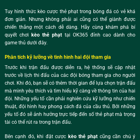
Tuy hình thức kèo cược thẻ phạt trong bóng đá có vẻ khá
đơn giản. Nhưng không phải ai cũng có thể giành được
chiến thắng một cách dễ dàng. Hãy cùng khám phá bí
quyết chơi
kèo thẻ phạt
tại OK365 đỉnh cao dành cho
game thủ dưới đây.
Phân tích kỹ lưỡng về tình hình hai đội tham gia
Trước khi trận đấu được diễn ra, hệ thống sẽ cập nhật
trước về lịch thi đấu của các đội bóng tham gia cho người
chơi. Khi đó, bạn sẽ có thêm thời gian để lựa chọn trận đấu
mà mình yêu thích và tìm hiểu kỹ càng về thông tin của hai
đội. Những yếu tố cần phải nghiên cứu kỹ lưỡng như chiến
thuật, đội hình hay phong cách đá của cầu thủ. Bởi những
yếu tố đó sẽ ảnh hưởng trực tiếp đến số thẻ phạt mà trọng
tài có thể rút ra trong trận đấu.
Bên cạnh đó, khi đặt cược
kèo thẻ phạt
cũng cần chú ý