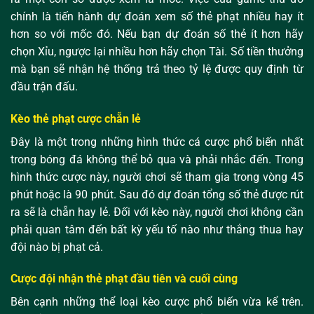
chính là tiến hành dự đoán xem số thẻ phạt nhiều hay ít
hơn so với mốc đó. Nếu bạn dự đoán số thẻ ít hơn hãy
chọn Xỉu, ngược lại nhiều hơn hãy chọn Tài. Số tiền thưởng
mà bạn sẽ nhận hệ thống trả theo tỷ lệ được quy định từ
đầu trận đấu.
Kèo thẻ phạt cược chẵn lẻ
Đây là một trong những hình thức cá cược phổ biến nhất
trong bóng đá không thể bỏ qua và phải nhắc đến. Trong
hình thức cược này, người chơi sẽ tham gia trong vòng 45
phút hoặc là 90 phút. Sau đó dự đoán tổng số thẻ được rút
ra sẽ là chẵn hay lẻ. Đối với kèo này, người chơi không cần
phải quan tâm đến bất kỳ yếu tố nào như thắng thua hay
đội nào bị phạt cả.
Cược đội nhận thẻ phạt đầu tiên và cuối cùng
Bên cạnh những thể loại kèo cược phổ biến vừa kể trên.