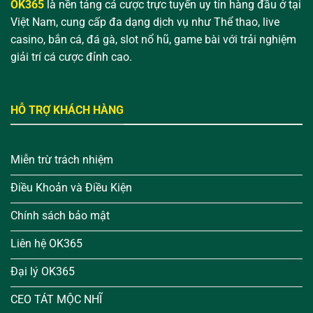
OK365
là nền tảng cá cược trực tuyến uy tín hàng đầu ở tại
Việt Nam, cung cấp đa dạng dịch vụ như Thể thao, live
casino, bắn cá, đá gà, slot nổ hũ, game bài với trải nghiệm
giải trí cá cược đỉnh cao.
HỖ TRỢ KHÁCH HÀNG
Miễn trừ trách nhiệm
Điều Khoản và Điều Kiện
Chính sách bảo mật
Liên hệ OK365
Đại lý OK365
CEO TÁT MỘC NHĨ