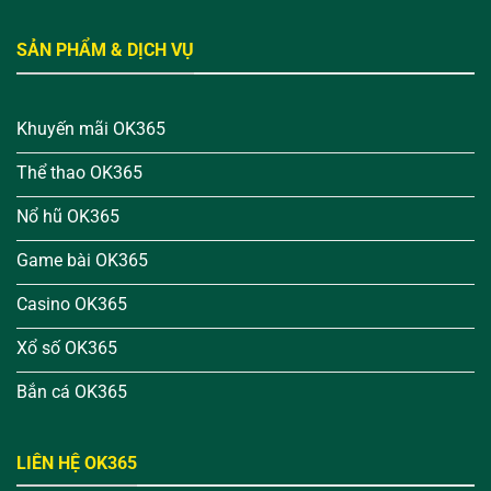
SẢN PHẨM & DỊCH VỤ
Khuyến mãi OK365
Thể thao OK365
Nổ hũ OK365
Game bài OK365
Casino OK365
Xổ số OK365
Bắn cá OK365
LIÊN HỆ OK365