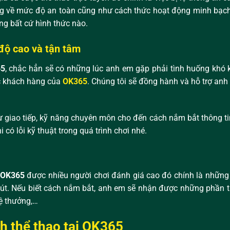
g về mức độ an toàn cũng như cách thức hoạt động minh bạch
ằng bất cứ hình thức nào.
độ cao và tận tâm
65
, chắc hẳn sẽ có những lúc anh em gặp phải tình huống khó k
c khách hàng của
OK365
. Chúng tôi sẽ đồng hành và hỗ trợ anh 
ừ giao tiếp, kỹ năng chuyên môn cho đến cách nắm bắt thông tin
 có lỗi kỹ thuật trong quá trình chơi nhé.
 OK365
được nhiều người chơi đánh giá cao đó chính là những ư
 hút. Nếu biết cách nắm bắt, anh em sẽ nhận được những phần 
lệ thưởng,…
h thể thao tại OK365