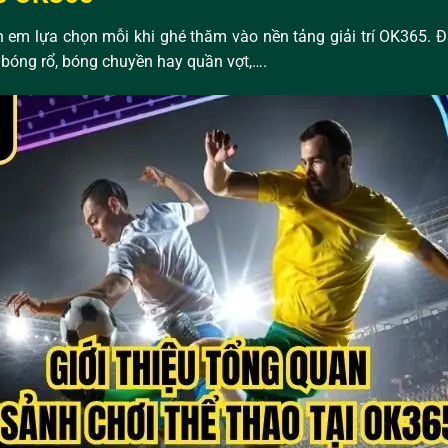
 em lựa chọn mỗi khi ghé thăm vào nền tảng giải trí OK365. Đ
 bóng rổ, bóng chuyền hay quần vợt,….