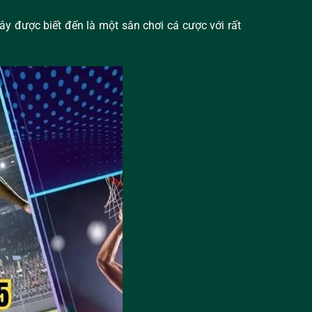
ây được biết đến là một sân chơi cá cược với rất