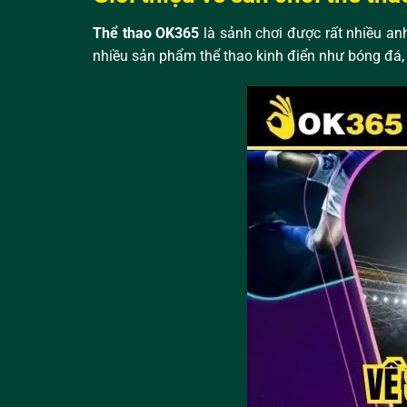
Thể thao OK365
là sảnh chơi được rất nhiều anh
nhiều sản phẩm thể thao kinh điển như bóng đá,