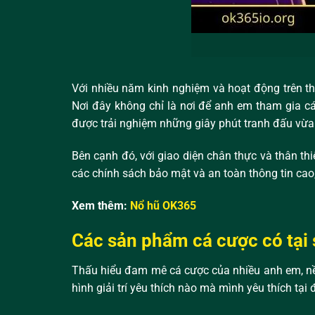
Với nhiều năm kinh nghiệm và hoạt động trên thị
Nơi đây không chỉ là nơi để anh em tham gia c
được trải nghiệm những giây phút tranh đấu vừ
Bên cạnh đó, với giao diện chân thực và thân thi
các chính sách bảo mật và an toàn thông tin cao,
Xem thêm:
Nổ hũ OK365
Các sản phẩm cá cược có tại
Thấu hiểu đam mê cá cược của nhiều anh em, nền
hình giải trí yêu thích nào mà mình yêu thích t