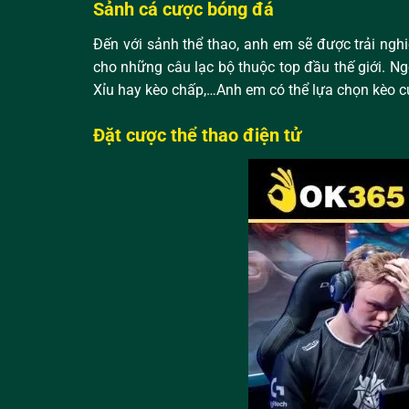
Sảnh cá cược bóng đá
Đến với sảnh thể thao, anh em sẽ được trải ngh
cho những câu lạc bộ thuộc top đầu thế giới. Ng
Xỉu hay kèo chấp,…Anh em có thể lựa chọn kèo cư
Đặt cược thể thao điện tử