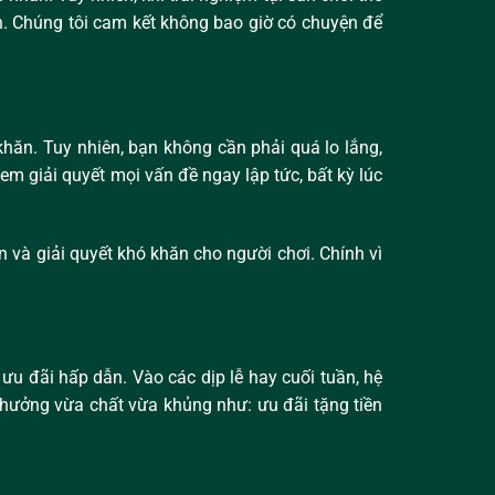
. Chúng tôi cam kết không bao giờ có chuyện để
hăn. Tuy nhiên, bạn không cần phải quá lo lắng,
em giải quyết mọi vấn đề ngay lập tức, bất kỳ lúc
 và giải quyết khó khăn cho người chơi. Chính vì
u đãi hấp dẫn. Vào các dịp lễ hay cuối tuần, hệ
thưởng vừa chất vừa khủng như: ưu đãi tặng tiền