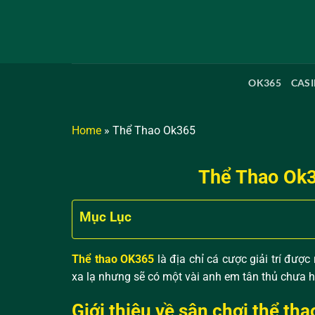
Bỏ
qua
nội
dung
OK365
CAS
Home
»
Thể Thao Ok365
Thể Thao Ok3
Mục Lục
Thể thao OK365
là địa chỉ cá cược giải trí đượ
xa lạ nhưng sẽ có một vài anh em tân thủ chưa hi
Giới thiệu về sân chơi thể th