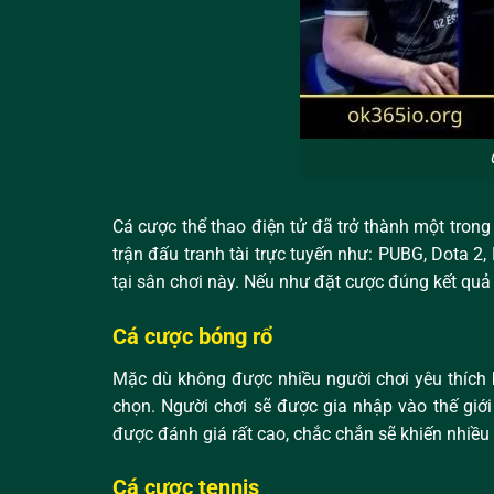
Cá cược thể thao điện tử đã trở thành một trong
trận đấu tranh tài trực tuyến như: PUBG, Dota 
tại sân chơi này. Nếu như đặt cược đúng kết qu
Cá cược bóng rổ
Mặc dù không được nhiều người chơi yêu thích
chọn. Người chơi sẽ được gia nhập vào thế giới
được đánh giá rất cao, chắc chắn sẽ khiến nhiều
Cá cược tennis