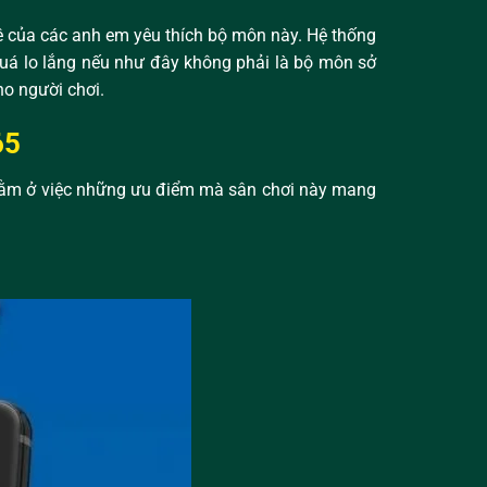
của các anh em yêu thích bộ môn này. Hệ thống
quá lo lắng nếu như đây không phải là bộ môn sở
ho người chơi.
65
t nằm ở việc những ưu điểm mà sân chơi này mang