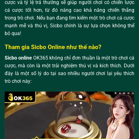
cược và tỷ lệ trả thưởng sẽ giúp người chơi có chiến lược
cá cược tốt hơn, từ đó nâng cao khả năng chiến thắng
trong trò chơi. Nếu bạn đang tìm kiếm một trò chơi cá cược
mạnh mẽ và thú vị, Sicbo chính là sự lựa chọn không thể
bỏ qua!
Tham gia Sicbo Online như thế nào?
Sicbo online
OK365 không chỉ đơn thuần là một trò chơi cá
cược, mà còn là một trải nghiệm thú vị và kích thích. Dưới
đây là một số lý do tại sao nhiều người chơi lại yêu thích
trò chơi này: