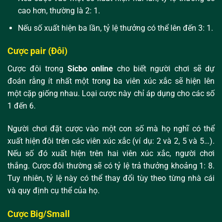
cao hơn, thường là 2: 1.
Nếu số xuất hiện ba lần, tỷ lệ thưởng có thể lên đến 3: 1.
Cược pair (Đôi)
Cược đôi trong
Sicbo online
cho biết người chơi sẽ dự
đoán rằng ít nhất một trong ba viên xúc xắc sẽ hiện lên
một cặp giống nhau. Loại cược này chỉ áp dụng cho các số
1 đến 6.
Người chơi đặt cược vào một con số mà họ nghĩ có thể
xuất hiện đôi trên các viên xúc xắc (ví dụ: 2 và 2, 5 và 5…).
Nếu số đó xuất hiện trên hai viên xúc xắc, người chơi
thắng. Cược đôi thường sẽ có tỷ lệ trả thưởng khoảng 1: 8.
Tuy nhiên, tỷ lệ này có thể thay đổi tùy theo từng nhà cái
và quy định cụ thể của họ.
Cược Big/Small