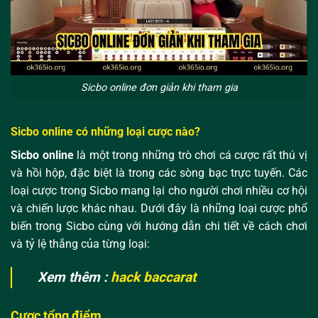
Sicbo online đơn giản khi tham gia
Sicbo online có những loại cược nào?
Sicbo online
là một trong những trò chơi cá cược rất thú vị
và hồi hộp, đặc biệt là trong các sòng bạc trực tuyến. Các
loại cược trong Sicbo mang lại cho người chơi nhiều cơ hội
và chiến lược khác nhau. Dưới đây là những loại cược phổ
biến trong Sicbo cùng với hướng dẫn chi tiết về cách chơi
và tỷ lệ thắng của từng loại:
Xem thêm :
hack baccarat
Cược tổng điểm