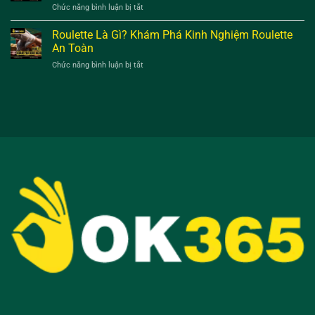
Chức năng bình luận bị tắt
ở
Hay
Cho
Sicbo
Mà
Người
Online:
Roulette Là Gì? Khám Phá Kinh Nghiệm Roulette
Cao
Mới
Trải
Thủ
An Toàn
Nghiệm
Thường
Chức năng bình luận bị tắt
ở
Cá
Dùng
Roulette
Cược
Tại
Là
Đầy
OK365
Gì?
Hồi
Khám
Hộp
Phá
Trên
Kinh
Nền
Nghiệm
Tảng
Roulette
Số
An
Toàn