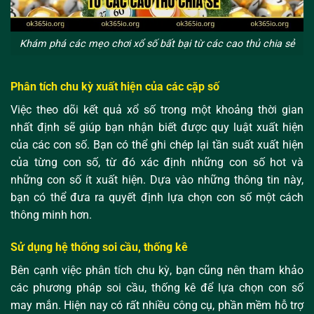
Khám phá các mẹo chơi xổ số bất bại từ các cao thủ chia sẻ
Phân tích chu kỳ xuất hiện của các cặp số
Việc theo dõi kết quả xổ số trong một khoảng thời gian
nhất định sẽ giúp bạn nhận biết được quy luật xuất hiện
của các con số. Bạn có thể ghi chép lại tần suất xuất hiện
của từng con số, từ đó xác định những con số hot và
những con số ít xuất hiện. Dựa vào những thông tin này,
bạn có thể đưa ra quyết định lựa chọn con số một cách
thông minh hơn.
Sử dụng hệ thống soi cầu, thống kê
Bên cạnh việc phân tích chu kỳ, bạn cũng nên tham khảo
các phương pháp soi cầu, thống kê để lựa chọn con số
may mắn. Hiện nay có rất nhiều công cụ, phần mềm hỗ trợ