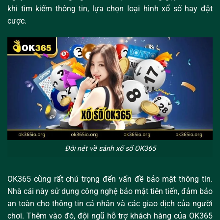
khi tìm kiếm thông tin, lựa chọn loại hình xổ số hay đặt
cược.
Đôi nét về sảnh xổ số OK365
OK365 cũng rất chú trọng đến vấn đề bảo mật thông tin.
Nhà cái này sử dụng công nghệ bảo mật tiên tiến, đảm bảo
an toàn cho thông tin cá nhân và các giao dịch của người
chơi. Thêm vào đó, đội ngũ hỗ trợ khách hàng của OK365