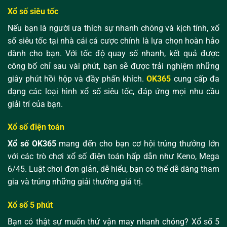
Xổ số siêu tốc
Nếu bạn là người ưa thích sự nhanh chóng và kịch tính, xổ
số siêu tốc tại nhà cái cá cược chính là lựa chọn hoàn hảo
dành cho bạn. Với tốc độ quay số nhanh, kết quả được
công bố chỉ sau vài phút, bạn sẽ được trải nghiệm những
giây phút hồi hộp và đầy phấn khích.
OK365
cung cấp đa
dạng các loại hình xổ số siêu tốc, đáp ứng mọi nhu cầu
giải trí của bạn.
Xổ số điện toán
Xổ số OK365
mang đến cho bạn cơ hội trúng thưởng lớn
với các trò chơi xổ số điện toán hấp dẫn như Keno, Mega
6/45. Luật chơi đơn giản, dễ hiểu, bạn có thể dễ dàng tham
gia và trúng những giải thưởng giá trị.
Xổ số 5 phút
Bạn có thật sự muốn thử vận may nhanh chóng? Xổ số 5