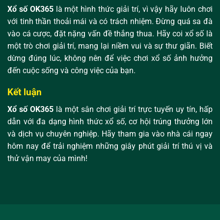
Xổ số OK365
là một hình thức giải trí, vì vậy hãy luôn chơi
với tinh thần thoải mái và có trách nhiệm. Đừng quá sa đà
vào cá cược, đặt nặng vấn đề thắng thua. Hãy coi xổ số là
một trò chơi giải trí, mang lại niềm vui và sự thư giãn. Biết
dừng đúng lúc, không nên để việc chơi xổ số ảnh hưởng
đến cuộc sống và công việc của bạn.
Kết luận
Xổ số OK365
là một sân chơi giải trí trực tuyến uy tín, hấp
dẫn với đa dạng hình thức xổ số, cơ hội trúng thưởng lớn
và dịch vụ chuyên nghiệp. Hãy tham gia vào nhà cái ngay
hôm nay để trải nghiệm những giây phút giải trí thú vị và
thử vận may của mình!