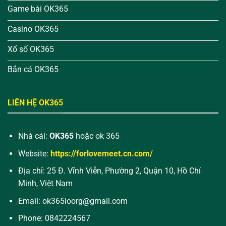
Game bài OK365
Casino OK365
Xổ số OK365
Bắn cá OK365
LIÊN HỆ OK365
Nhà cái:
OK365
hoặc ok 365
Website:
https://forlovemeet.cn.com/
Địa chỉ: 25 Đ. Vĩnh Viễn, Phường 2, Quận 10, Hồ Chí
Minh, Việt Nam
Email:
ok365ioorg@gmail.com
Phone: 0842224567