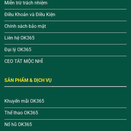
Miễn trừ trách nhiệm
Điều Khoản và Điều Kiện
Chính sách bảo mật
Liên hệ OK365
Đại lý OK365
CEO TÁT MỘC NHĨ
SẢN PHẨM & DỊCH VỤ
Khuyến mãi OK365
Thể thao OK365
Nổ hũ OK365